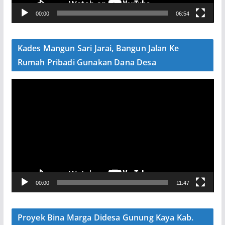
V
00:00
06:54
i
d
e
Kades Mangun Sari Jarai, Bangun Jalan Ke
o
Rumah Pribadi Gunakan Dana Desa
P
e
m
u
t
a
r
V
00:00
11:47
i
d
e
Proyek Bina Marga Didesa Gunung Kaya Kab.
o