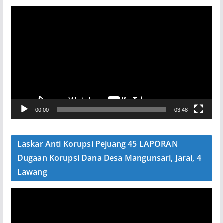
P
e
m
u
t
a
r
V
00:00
03:48
i
d
e
Laskar Anti Korupsi Pejuang 45 LAPORAN
o
Dugaan Korupsi Dana Desa Mangunsari, Jarai, 4
Lawang
P
e
m