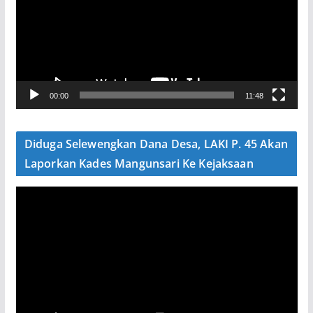
u
t
a
r
V
00:00
11:48
i
d
e
Diduga Selewengkan Dana Desa, LAKI P. 45 Akan
o
Laporkan Kades Mangunsari Ke Kejaksaan
P
e
m
u
t
a
r