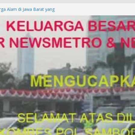
rga Alam di Jawa Barat yang
anegara
P/KUHAP Baru 2026, Tegaskan
Langsung Dipidana
LRESTA DENPASAR DAN
TRESKRIMUM POLDA BALI DIDUGA
orkan ke Mabes Polri
Laporan Palsu, Kapolres
bat PUNGLI SIM