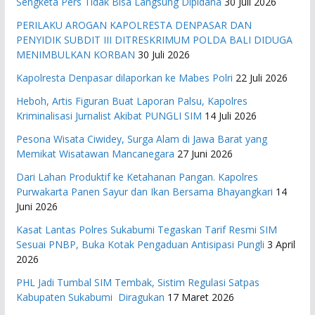
Sengketa Pers Tidak Bisa Langsung Dipidana
30 Juli 2026
PERILAKU AROGAN KAPOLRESTA DENPASAR DAN
PENYIDIK SUBDIT III DITRESKRIMUM POLDA BALI DIDUGA
MENIMBULKAN KORBAN
30 Juli 2026
Kapolresta Denpasar dilaporkan ke Mabes Polri
22 Juli 2026
Heboh, Artis Figuran Buat Laporan Palsu, Kapolres
Kriminalisasi Jurnalist Akibat PUNGLI SIM
14 Juli 2026
Pesona Wisata Ciwidey, Surga Alam di Jawa Barat yang
Memikat Wisatawan Mancanegara
27 Juni 2026
Dari Lahan Produktif ke Ketahanan Pangan. Kapolres
Purwakarta Panen Sayur dan Ikan Bersama Bhayangkari
14
Juni 2026
Kasat Lantas Polres Sukabumi Tegaskan Tarif Resmi SIM
Sesuai PNBP, Buka Kotak Pengaduan Antisipasi Pungli
3 April
2026
PHL Jadi Tumbal SIM Tembak, Sistim Regulasi Satpas
Kabupaten Sukabumi Diragukan
17 Maret 2026