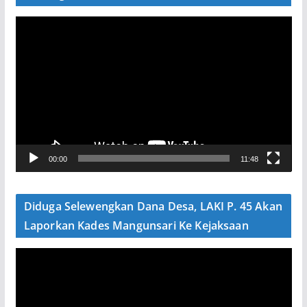
P
e
m
u
t
a
r
V
00:00
11:48
i
d
e
Diduga Selewengkan Dana Desa, LAKI P. 45 Akan
o
Laporkan Kades Mangunsari Ke Kejaksaan
P
e
m