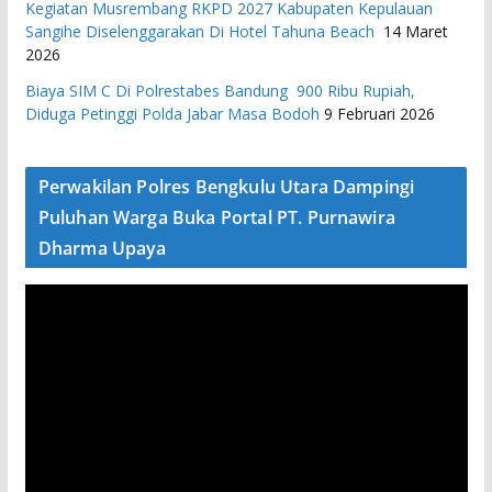
Kegiatan Musrembang RKPD 2027 ​Kabupaten Kepulauan
Sangihe Diselenggarakan Di Hotel Tahuna Beach
14 Maret
2026
Biaya SIM C Di Polrestabes Bandung 900 Ribu Rupiah,
Diduga Petinggi Polda Jabar Masa Bodoh
9 Februari 2026
Perwakilan Polres Bengkulu Utara Dampingi
Puluhan Warga Buka Portal PT. Purnawira
Dharma Upaya