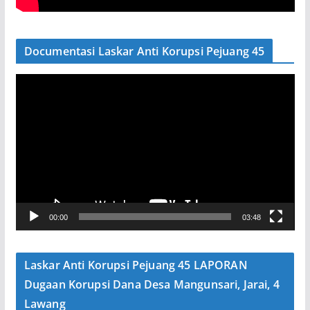
Documentasi Laskar Anti Korupsi Pejuang 45
P
e
m
u
t
a
r
V
00:00
03:48
i
d
e
Laskar Anti Korupsi Pejuang 45 LAPORAN
o
Dugaan Korupsi Dana Desa Mangunsari, Jarai, 4
Lawang