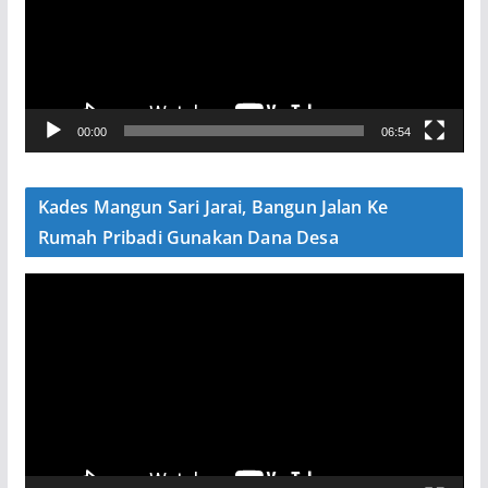
u
t
a
r
V
00:00
06:54
i
d
e
Kades Mangun Sari Jarai, Bangun Jalan Ke
o
Rumah Pribadi Gunakan Dana Desa
P
e
m
u
t
a
r
V